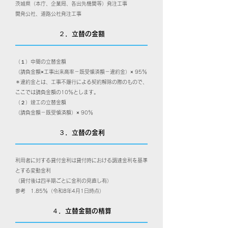
茨城県（本庁、企業局、各出先機関等）発注工事
開発公社、道路公社発注工事
２．立替の金額
（１）中間の立替金額
（請負金額×工事出来高率－既受領済額－違約金）× 95％
＊違約金とは、工事不履行による契約解除の際のもので、
ここでは請負金額の10％とします。
（２）竣工の立替金額
（請負金額－既受領済額）× 90％
３．立替の金利
利用者に対する貸付金利は貸付時における調達金利を基準
とする変動金利
（貸付後は四半期ごとに金利の見直し有）
参考 1.85％（令和8年4月1日時点）
４．立替金額の精算