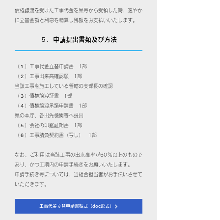
債権譲渡を受けた工事代金を県等から受領した時、速やか
に立替金額と利息を精算し残額をお支払いいたします。
５．申請提出書類及び方法
（１）工事代金立替申請書 1部
（２）工事出来高確認願 1部
当該工事を施工している管轄の支部長の確認
（３）債権譲渡証書 1部
（４）債権譲渡承諾申請書 1部
県の本庁、各出先機関等へ提出
（５）会社の印鑑証明書 1部
（６）工事請負契約書（写し） 1部
なお、ご利用は当該工事の出来高率が60％以上のもので
あり、かつ工期内の申請手続きをお願いいたします。
申請手続き等については、当組合担当者がお手伝いさせて
いただきます。
工事代金立替申請書様式（doc形式）