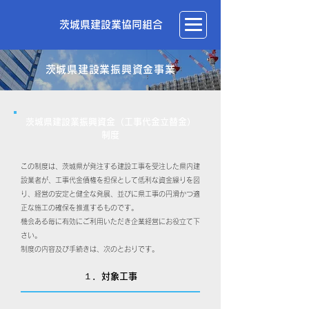
茨城県建設業協同組合
茨城県建設業振興資金事業
茨城県建設業振興資金（工事代金立替金）
制度
この制度は、茨城県が発注する建設工事を受注した県内建
設業者が、工事代金債権を担保として低利な資金繰りを図
り、経営の安定と健全な発展、並びに県工事の円滑かつ適
正な施工の確保を推進するものです。
機会ある毎に有効にご利用いただき企業経営にお役立て下
さい。
制度の内容及び手続きは、次のとおりです。
１．対象工事