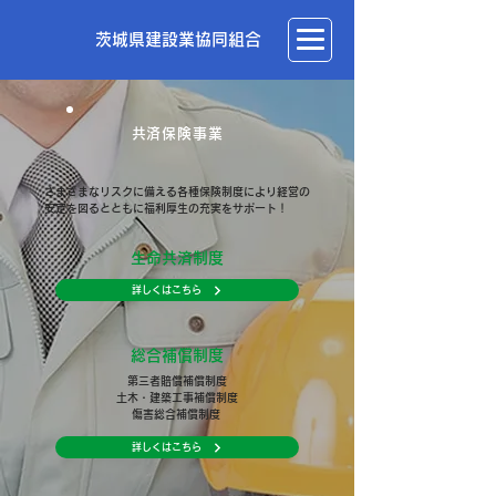
茨城県建設業協同組合
共済保険事業
さまざまなリスクに備える各種保険制度により経営の
安定を図るとともに福利厚生の充実をサポート！
生命共済制度
詳しくはこちら
総合補償制度
第三者賠償補償制度
土木・建築工事補償制度
傷害総合補償制度
詳しくはこちら