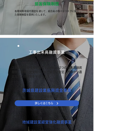
損害保険制度
各種保険取扱代理店を通じて、組合員の様々なリスクに備え
た保険制度を提供いたします。
工事出来高融資事業
工事請負代金債権の譲渡を活用した2つの出来高融資
制度。低利な資金繰りにより経営の安定、円滑かつ適
正な施工の確保をサポート！
茨城県建設業振興資金事業
［ 工事代金立替制度 ］
詳しくはこちら
地域建設業経営強化融資事業
下請セーフティネット債務保証